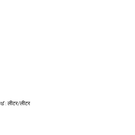
लीटर/लीटर
ाई :