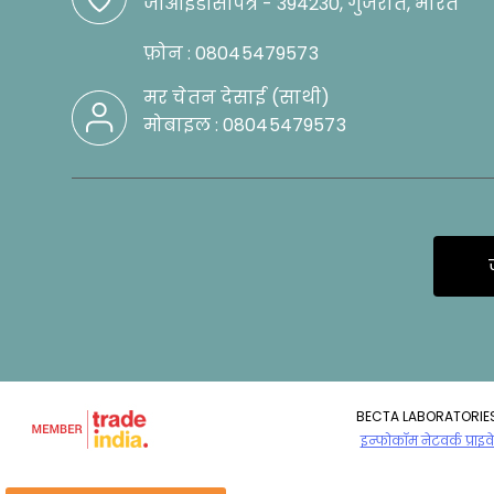
जीआईडीसीपत्र - 394230, गुजरात, भारत
फ़ोन :
08045479573
मर चेतन देसाई
(
साथी
)
मोबाइल :
08045479573
BECTA LABORATORIES सर
इन्फोकॉम नेटवर्क प्राइव