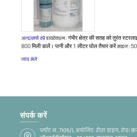
गंभीर क्षेत्र की सतह को तुरंत स्टरलाइज
अल्ट्रासर्फ स्प्रे
डायरेक्शन :
800 मिली डालें। पानी और 1 लीटर घोल तैयार करें
50
साइज :
जांच भेजें
संपर्क करें
प्लॉट नं. 7105/1, अपोजिट. रीता डाइंग, रोड। क्