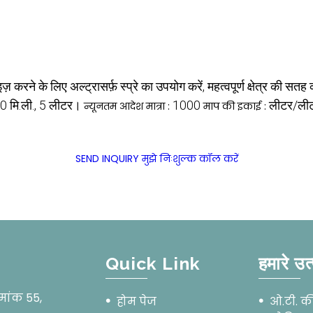
़ करने के लिए अल्ट्रासर्फ़ स्प्रे का उपयोग करें, महत्वपूर्ण क्षेत्र की सतह 
0 मि.ली., 5 लीटर।
1000
लीटर/ली
न्यूनतम आदेश मात्रा :
माप की इकाई :
SEND INQUIRY
मुझे निःशुल्क कॉल करें
Quick Link
हमारे उत
रमांक 55,
होम पेज
ओ.टी. 