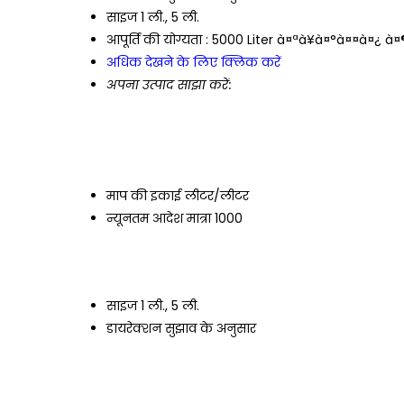
साइज
1 ली., 5 ली.
आपूर्ति की योग्यता :
5000 Liter à¤ªà¥à¤°à¤¤à¤¿ à¤®
अधिक देखने के लिए क्लिक करें
अपना उत्पाद साझा करें:
माप की इकाई
लीटर/लीटर
न्यूनतम आदेश मात्रा
1000
साइज
1 ली., 5 ली.
डायरेक्शन
सुझाव के अनुसार